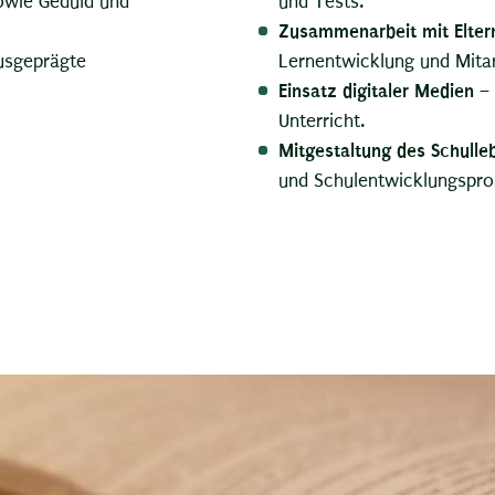
owie Geduld und
und Tests.
Zusammenarbeit mit Elter
usgeprägte
Lernentwicklung und Mitar
Einsatz digitaler Medien
– 
Unterricht.
Mitgestaltung des Schulle
und Schulentwicklungspro