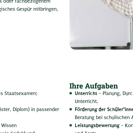
uss oder fachbezogenem
isches Gespür mitbringen,
Ihre Aufgaben
Unterricht
es Staatsexamen;
– Planung, Dur
Unterricht.
Förderung der Schüler*inn
ister, Diplom) in passender
Beratung bei schulischen 
Leistungsbewertung
s Wissen
– Kon