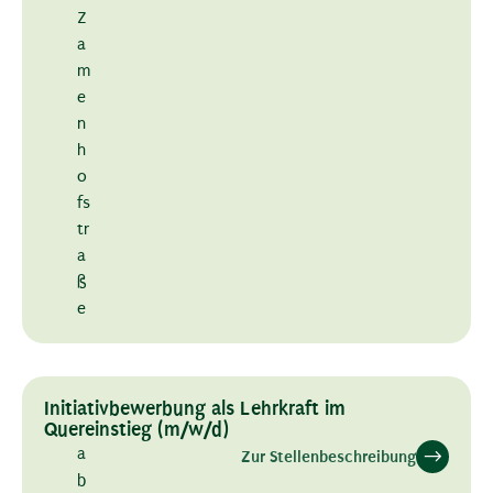
Z
a
m
e
n
h
o
fs
tr
a
ß
e
Initiativbewerbung als Lehrkraft im
Quereinstieg (m/w/d)
a
Zur Stellenbeschreibung
b