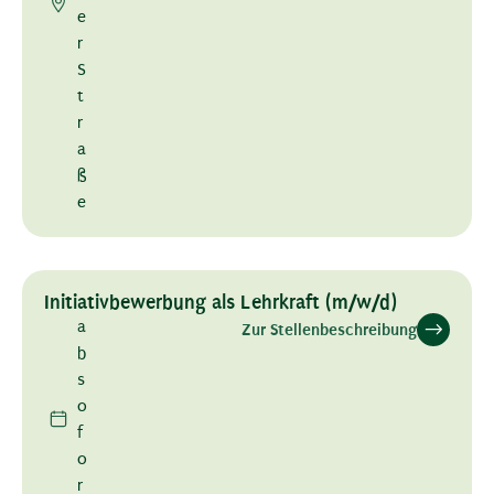
e
r
S
t
r
a
ß
e
Initiativbewerbung als Lehrkraft (m/w/d)
a
Zur Stellenbeschreibung
b
s
o
f
o
r