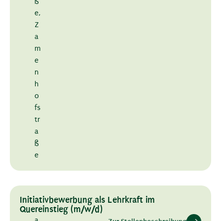
ß
e
,
Z
a
m
e
n
h
o
fs
tr
a
ß
e
Initiativbewerbung als Lehrkraft im
Quereinstieg (m/w/d)
a