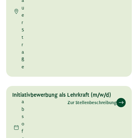
a
u
e
r
S
t
r
a
ß
e
Initiativbewerbung als Lehrkraft (m/w/d)
a
Zur Stellenbeschreibung
b
s
o
f